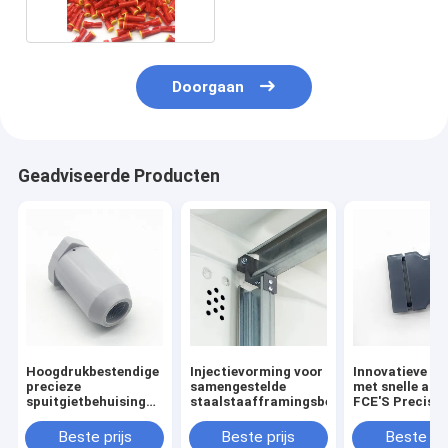
Doorgaan
Geadviseerde Producten
Hoogdrukbestendige
Injectievorming voor
Innovatieve se
precieze
samengestelde
met snelle afgi
spuitgietbehuising
staalstaafframingsbeugels
FCE'S Precisio
voor Levelcon's
Injection Mold
WP01V sensor
Solution
Beste prijs
Beste prijs
Beste pri