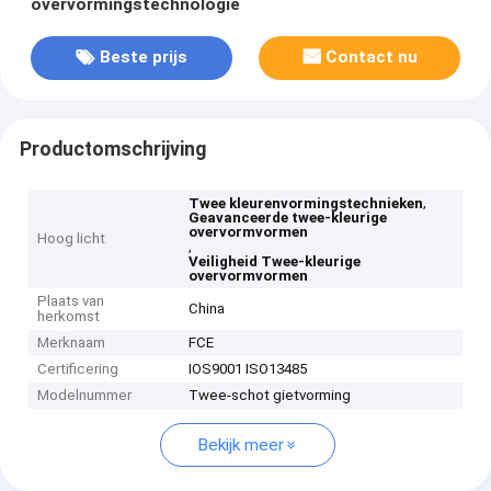
overvormingstechnologie
Beste prijs
Contact nu
Productomschrijving
,
Twee kleurenvormingstechnieken
Geavanceerde twee-kleurige
overvormvormen
Hoog licht
,
Veiligheid Twee-kleurige
overvormvormen
Plaats van
China
herkomst
Merknaam
FCE
Certificering
IOS9001 ISO13485
Modelnummer
Twee-schot gietvorming
Bekijk meer