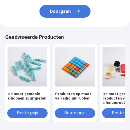
Doorgaan
Geadviseerde Producten
Op maat gemaakt
Producten op maat
Op maat gema
siliconen spuitgieten
van siliciumrubber
producten van
siliciumrubber
Beste prijs
Beste prijs
Beste pri