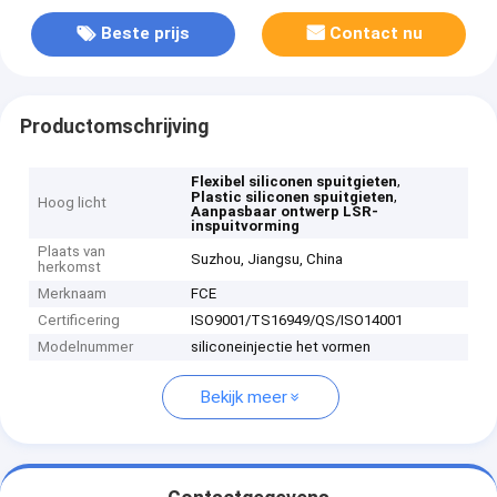
Beste prijs
Contact nu
Productomschrijving
,
Flexibel siliconen spuitgieten
,
Plastic siliconen spuitgieten
Hoog licht
Aanpasbaar ontwerp LSR-
inspuitvorming
Plaats van
Suzhou, Jiangsu, China
herkomst
Merknaam
FCE
Certificering
ISO9001/TS16949/QS/ISO14001
Modelnummer
siliconeinjectie het vormen
Bekijk meer