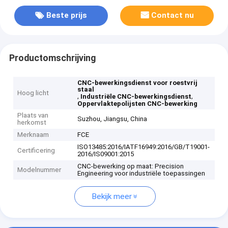
Beste prijs
Contact nu
Productomschrijving
CNC-bewerkingsdienst voor roestvrij
staal
Hoog licht
,
,
Industriële CNC-bewerkingsdienst
Oppervlaktepolijsten CNC-bewerking
Plaats van
Suzhou, Jiangsu, China
herkomst
Merknaam
FCE
ISO13485:2016/IATF16949:2016/GB/T19001-
Certificering
2016/IS09001:2015
CNC-bewerking op maat: Precision
Modelnummer
Engineering voor industriële toepassingen
Bekijk meer