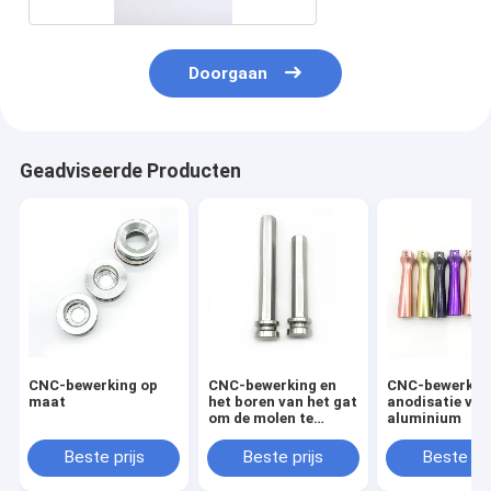
Doorgaan
Geadviseerde Producten
CNC-bewerking op
CNC-bewerking en
CNC-bewerkte
maat
het boren van het gat
anodisatie van
om de molen te
aluminium
verbinden
Beste prijs
Beste prijs
Beste pri