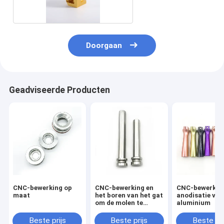
Doorgaan
Geadviseerde Producten
CNC-bewerking op
CNC-bewerking en
CNC-bewerkte
maat
het boren van het gat
anodisatie van
om de molen te
aluminium
verbinden
Beste prijs
Beste prijs
Beste pri