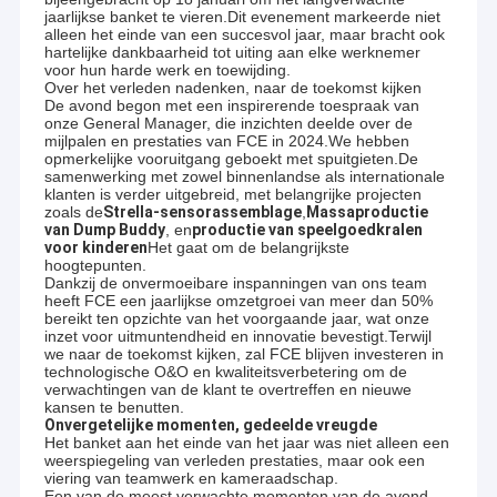
jaarlijkse banket te vieren.Dit evenement markeerde niet
alleen het einde van een succesvol jaar, maar bracht ook
hartelijke dankbaarheid tot uiting aan elke werknemer
voor hun harde werk en toewijding.
Over het verleden nadenken, naar de toekomst kijken
De avond begon met een inspirerende toespraak van
onze General Manager, die inzichten deelde over de
mijlpalen en prestaties van FCE in 2024.We hebben
opmerkelijke vooruitgang geboekt met spuitgieten.De
samenwerking met zowel binnenlandse als internationale
klanten is verder uitgebreid, met belangrijke projecten
zoals de
Strella-sensorassemblage
,
Massaproductie
van Dump Buddy
, en
productie van speelgoedkralen
voor kinderen
Het gaat om de belangrijkste
hoogtepunten.
Dankzij de onvermoeibare inspanningen van ons team
heeft FCE een jaarlijkse omzetgroei van meer dan 50%
bereikt ten opzichte van het voorgaande jaar, wat onze
inzet voor uitmuntendheid en innovatie bevestigt.Terwijl
we naar de toekomst kijken, zal FCE blijven investeren in
technologische O&O en kwaliteitsverbetering om de
verwachtingen van de klant te overtreffen en nieuwe
kansen te benutten.
Onvergetelijke momenten, gedeelde vreugde
Het banket aan het einde van het jaar was niet alleen een
weerspiegeling van verleden prestaties, maar ook een
viering van teamwerk en kameraadschap.
Een van de meest verwachte momenten van de avond