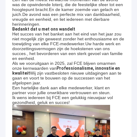
was de opwindende loterij, die de feestelijke sfeer tot een
hoogtepunt bracht.En de kamer zoemde van gelach en
juich.De avond was een perfecte mix van dankbaarheid,
vreugde en eenheid, en liet iedereen met dierbare
herinneringen.
Bedankt dat u met ons wandelt
Het succes van het banket aan het eind van het jaar zou
niet mogelijk zijn geweest zonder het enthousiasme en de
toewijding van elke FCE-medewerker.Uw harde werk en
doorzettingsvermogen zijn de hoekstenen van ons
succes., het bevorderen van een sterk gevoel van familie
en eenheid.
Als we vooruitgaan in 2025, zal FCE blijven omarmen
onze kernwaarden van
Professionalisme, innovatie en
kwaliteit
Wij zijn vastbesloten nieuwe uitdagingen aan te
gaan en voort te bouwen op de successen van het
afgelopen jaar.
Een hartelijke dank aan elke medewerker, klant en
partner voor jullie onwrikbare vertrouwen en steun.
Ik wens iedereen bij FCE een gelukkig nieuwjaar vol
gezondheid, geluk en succes!