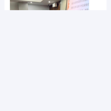
Thuis
FCE werd opgericht in 2020, met hoofdkantoor in Suzhou, China,
in de buurt van Shanghai.
Producten
Als een injectie gietdienstverlener gecertificeerd door
Video's
IATF16949 en ISO13485, maken we gebruik van geavanceerde
technologie en professionele teams om hoge kwaliteit injectie