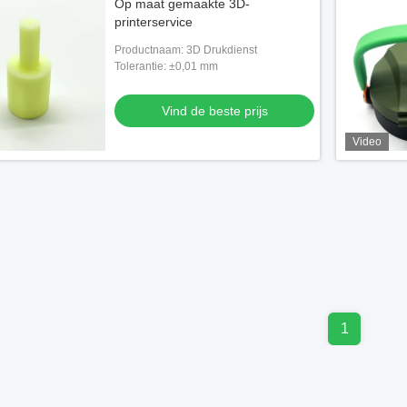
Op maat gemaakte 3D-
printerservice
Productnaam: 3D Drukdienst
Tolerantie: ±0,01 mm
Vind de beste prijs
Video
1