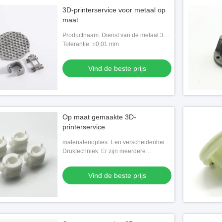
3D-printerservice voor metaal op
maat
Productnaam: Dienst van de metaal 3D
Druk
Tolerantie: ±0,01 mm
Vind de beste prijs
Op maat gemaakte 3D-
printerservice
materialenopties: Een verscheidenheid
aan opties, waaronder kunststoffen
Druktechniek: Er zijn meerdere
(PLA, ABS, PETG), metalen
technologieën beschikbaar, zoals FDM
(titaniumlegering,
(Fused Deposition Modeling), SLA
Vind de beste prijs
(Stereolithog