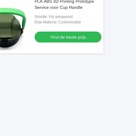
PLA ABS 3D Printing Prototype
Service voor Cup Handle
Grootte: Vrij aangepast
Raw Material: Customizable
Vind de beste prijs