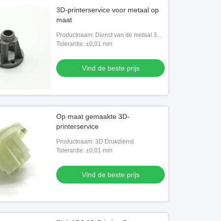
3D-printerservice voor metaal op
maat
Productnaam: Dienst van de metaal 3D
Druk
Tolerantie: ±0,01 mm
Vind de beste prijs
Op maat gemaakte 3D-
printerservice
Productnaam: 3D Drukdienst
Tolerantie: ±0,01 mm
Vind de beste prijs